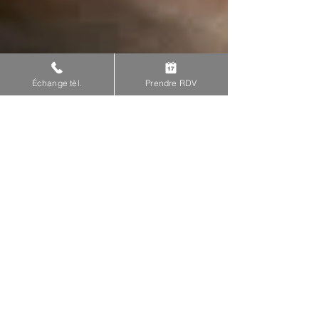
Échange tèl.
Prendre RDV