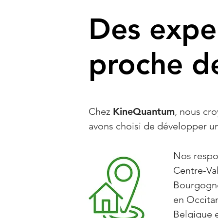
Des exper
proche d
Chez
KineQuantum
, nous cro
avons choisi de développer u
Nos respon
Centre-Val
Bourgogne
en Occita
Belgique 