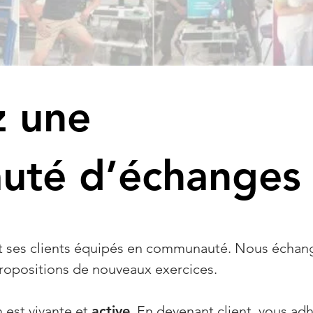
z une
té d’échanges
it ses clients équipés en communauté. Nous échan
 propositions de nouveaux exercices.
est vivante et
active
. En devenant client, vous ad