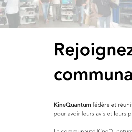
Rejoigne
communau
KineQuantum
fédère et réun
pour avoir leurs avis et leurs
La communauté KineQuantum 