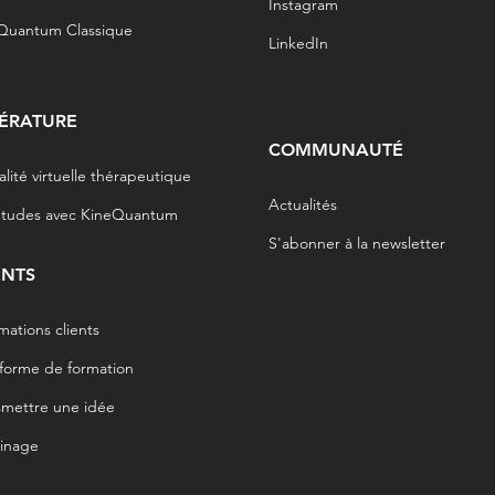
Instagram
Quantum Classique
LinkedIn
TÉRATURE
COMMUNAUTÉ
alité virtuelle thérapeutique
Actualités
études avec KineQuantum
S'abonner à la newsletter
ENTS
mations clients
eforme de formation
smettre une idée
ainage