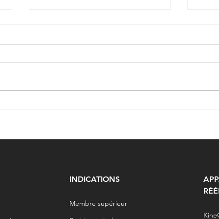
Dr. Alexandre Quesnel : «
Anat
..Avec la réalité virtuelle,
réali
c’est désormais possible »
maje
tomb
INDICATIONS
APP
RÉÉ
Membre supérieur
Kine