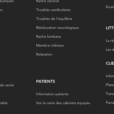
peutiques
Rachis cervical
Kine
es
Troubles vestibulaires
Troubles de l'équilibre
Rééducation neurologique
LIT
Rachis lombaire
La ré
Membre inférieur
Les 
Relaxation
CLI
Infor
PATIENTS
Plat
 de vente
Tran
Information patients
Parr
alité
Voir la carte des cabinets équipés