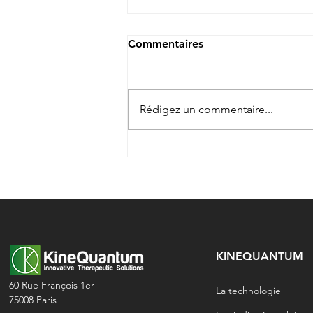
Commentaires
Rédigez un commentaire...
Kinés : formez-vous aux
fondamentaux du
vestibulaire !
KINEQUANTUM
60 Rue François 1er
La technologie
75008 Paris