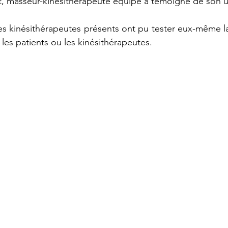
, masseur-kinésithérapeute équipé a témoigné de son uti
s kinésithérapeutes présents ont pu tester eux-même la r
 les patients ou les kinésithérapeutes. 