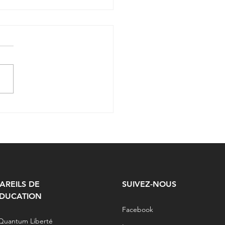
omie d'une chute en
té virtuelle : avancée
ure contre la peur de
er des personnes âgées
AREILS DE
SUIVEZ-NOUS
DUCATION
Facebook
Quantum Liberté