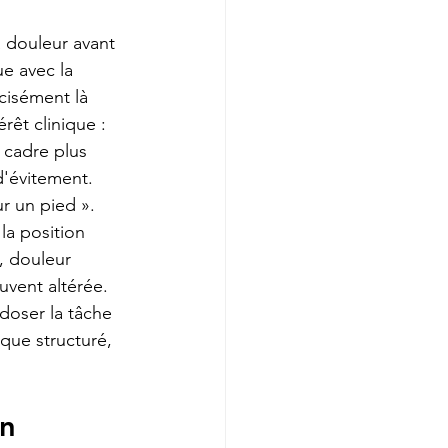
a douleur avant 
e avec la 
cisément là 
rêt clinique : 
 cadre plus 
d'évitement.
r un pied ». 
la position 
, douleur 
uvent altérée. 
doser la tâche 
ique structuré, 
n 