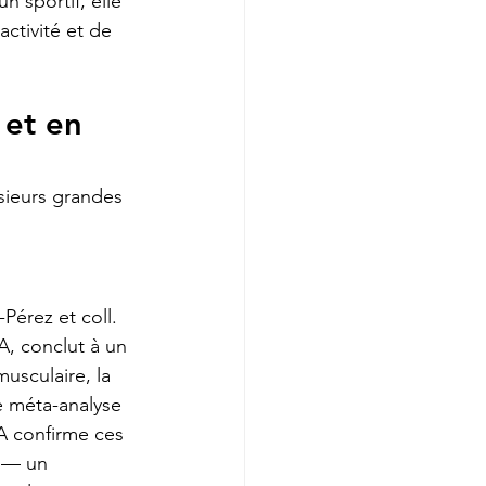
n sportif, elle 
ctivité et de 
 et en 
sieurs grandes 
Pérez et coll. 
A, conclut à un 
musculaire, la 
e méta-analyse 
A confirme ces 
 — un 