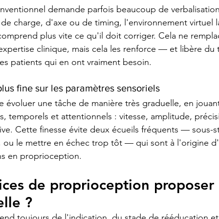
nventionnel demande parfois beaucoup de verbalisation 
 de charge, d'axe ou de timing, l'environnement virtuel l
comprend plus vite ce qu'il doit corriger. Cela ne rempla
expertise clinique, mais cela les renforce — et libère du
es patients qui en ont vraiment besoin.
lus fine sur les paramètres sensoriels
re évoluer une tâche de manière très graduelle, en jouant
, temporels et attentionnels : vitesse, amplitude, précisi
ive. Cette finesse évite deux écueils fréquents — sous-s
, ou le mettre en échec trop tôt — qui sont à l'origine 
ns en proprioception.
ices de proprioception proposer 
elle ?
nd toujours de l'indication, du stade de rééducation et 