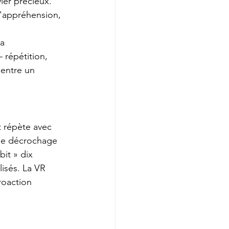
ier précieux. 
l'appréhension, 
a 
 répétition, 
 entre un 
t répète avec 
 le décrochage 
it » dix 
isés. La VR 
roaction 