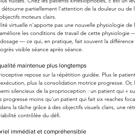
lus fluides. Chez les patients kinésiophobes, c'est un lev
 détourne partiellement l'attention de la douleur ou de 
bjectifs moteurs clairs.
éalité virtuelle n'apporte pas une nouvelle physiologie de l
améliore les conditions de travail de cette physiologie —
dosage — ce qui, en pratique, fait souvent la différence
rogrès visible séance après séance.
qualité maintenue plus longtemps
ioceptive repose sur la répétition guidée. Plus le patien
exécution, plus la consolidation motrice progresse. Or,
nemi silencieux de la proprioception : un patient qui « sub
 progresse moins qu'un patient qui fait six reaches focal
 dans la tâche grâce à des objectifs visuels clairs, une rét
abilité contrôlée du défi.
riel immédiat et compréhensible