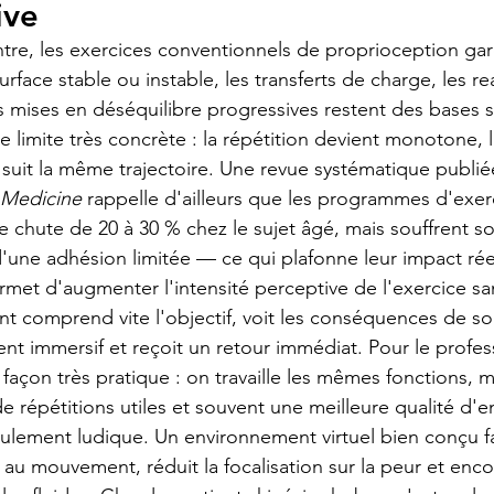
ive
tre, les exercices conventionnels de proprioception gar
surface stable ou instable, les transferts de charge, les re
 mises en déséquilibre progressives restent des bases so
e limite très concrète : la répétition devient monotone, l
n suit la même trajectoire. Une revue systématique publi
l Medicine
 rappelle d'ailleurs que les programmes d'exer
de chute de 20 à 30 % chez le sujet âgé, mais souffrent s
t d'une adhésion limitée — ce qui plafonne leur impact rée
permet d'augmenter l'intensité perceptive de l'exercice sa
ent comprend vite l'objectif, voit les conséquences de 
t immersif et reçoit un retour immédiat. Pour le profess
façon très pratique : on travaille les mêmes fonctions, m
de répétitions utiles et souvent une meilleure qualité d
eulement ludique. Un environnement virtuel bien conçu fac
 au mouvement, réduit la focalisation sur la peur et enc