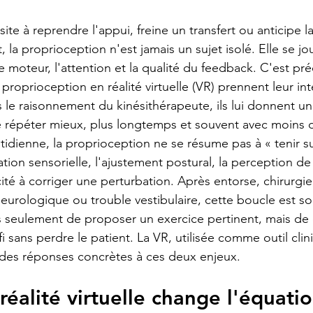
te à reprendre l'appui, freine un transfert ou anticipe l
a proprioception n'est jamais un sujet isolé. Elle se jou
e moteur, l'attention et la qualité du feedback. C'est pré
proprioception en réalité virtuelle (VR) prennent leur inté
s le raisonnement du kinésithérapeute, ils lui donnent un
e répéter mieux, plus longtemps et souvent avec moins 
tidienne, la proprioception ne se résume pas à « tenir su
ration sensorielle, l'ajustement postural, la perception de 
acité à corriger une perturbation. Après entorse, chirurgie
eurologique ou trouble vestibulaire, cette boucle est so
pas seulement de proposer un exercice pertinent, mais de 
 sans perdre le patient. La VR, utilisée comme outil clin
 des réponses concrètes à ces deux enjeux.
réalité virtuelle change l'équatio