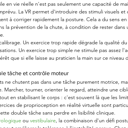
ile en vie réelle n'est pas seulement une capacité de mai
imprévu. La VR permet d'introduire des stimuli visuels et 
ent à corriger rapidement la posture. Cela a du sens en
s la prévention de la chute, à condition de rester dans 
e.
e calibrage. Un exercice trop rapide dégrade la qualité 
ations. Un exercice trop simple ne stimule pas assez l'a
rêt que si elle laisse au praticien la main sur ce niveau d
le tâche et contrôle moteur
s ne chutent pas dans une tâche purement motrice, ma
e. Marcher, tourner, orienter le regard, atteindre une cib
out en stabilisant le corps : c'est souvent là que les limi
rcices de proprioception en réalité virtuelle sont partic
cette double tâche sans perdre en lisibilité clinique.
rologique
 ou 
vestibulaire
, la combinaison d'un défi postu