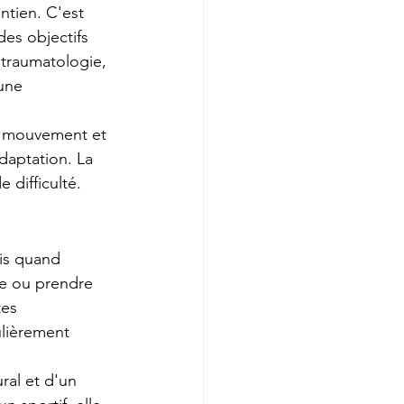
ntien. C'est 
des objectifs 
 traumatologie, 
une 
du mouvement et 
daptation. La 
e difficulté.
is quand 
le ou prendre 
tes 
ulièrement 
ral et d'un 