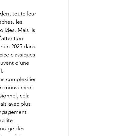
dent toute leur 
aches, les 
lides. Mais ils 
'attention 
ée en 2025 dans 
cice classiques 
ouvent d'une 
l.
ns complexifier 
son mouvement 
ionnel, cela 
ais avec plus 
'engagement.
ilite 
ourage des 