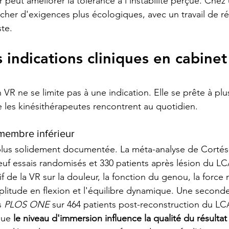
r peut améliorer la tolérance à l'instabilité perçue. Chez u
her d'exigences plus écologiques, avec un travail de réa
ste.
 indications cliniques en cabinet
VR ne se limite pas à une indication. Elle se prête à plu
e les kinésithérapeutes rencontrent au quotidien.
membre inférieur
a plus solidement documentée. La méta-analyse de Cortés-
euf essais randomisés et 330 patients après lésion du LC
atif de la VR sur la douleur, la fonction du genou, la force 
plitude en flexion et l'équilibre dynamique. Une second
 
PLOS ONE
 sur 464 patients post-reconstruction du LC
que 
le niveau d'immersion influence la qualité du résultat