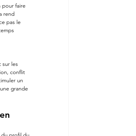
pour faire 
a rend 
ce pas le 
 temps 
 sur les 
on, conflit 
timuler un 
d'une grande 
en 
du profil du 