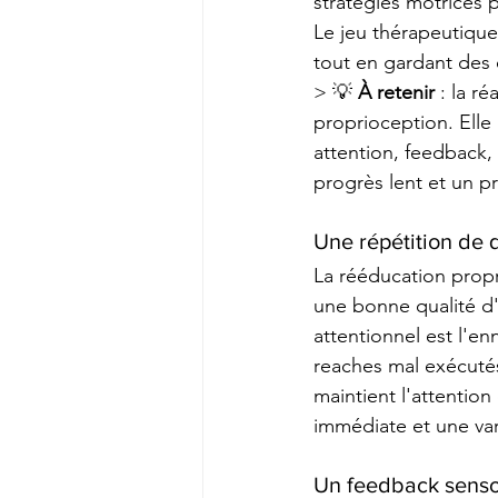
stratégies motrices p
Le jeu thérapeutique
tout en gardant des o
> 💡 
À retenir
 : la r
proprioception. Elle 
attention, feedback, 
progrès lent et un p
Une répétition de 
La rééducation propr
une bonne qualité d'
attentionnel est l'en
reaches mal exécutés
maintient l'attention
immédiate et une vari
Un feedback senso