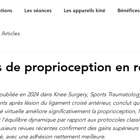
ations
Les séances
Les appareils kiné
Bénéfices
Articles
s de proprioception en r
publiée en 2024 dans Knee Surgery, Sports Traumatology
nts après lésion du ligament croisé antérieur, conclut que
é virtuelle améliore significativement la proprioception, l
 et l'équilibre dynamique par rapport aux protocoles class
sieurs revues récentes confirment des gains supérieurs s
ité, avec une adhésion nettement meilleure.