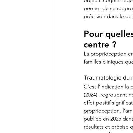
objectif cognitif lége
permet de se rapproc
précision dans le ge
Pour quelles
centre ?
La proprioception en 
familles cliniques qu
Traumatologie du 
C'est l'indication l
(2024), regroupant n
effet positif signific
proprioception, l'am
publiée en 2025 dans
résultats et précise 