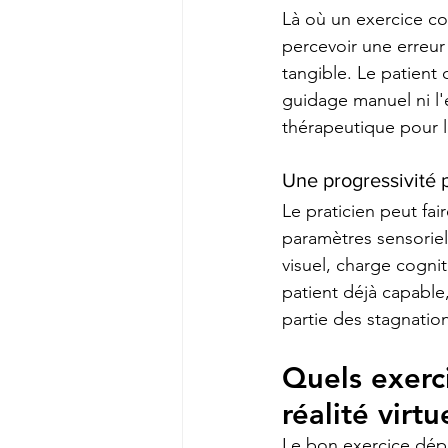
Là où un exercice co
percevoir une erreur
tangible. Le patient 
guidage manuel ni l'
thérapeutique pour l
Une progressivité p
Le praticien peut fai
paramètres sensoriels
visuel, charge cognit
patient déjà capable
partie des stagnatio
Quels exerc
réalité virtu
Le bon exercice dépe