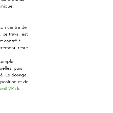
linique.
 son centre de 
 ce travail est 
t contrôlé 
trement, reste 
xemple 
elles, puis 
ité. Le dosage 
position et de 
avail VR du 